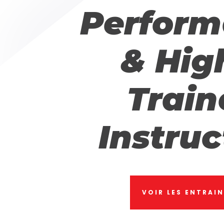
Perfor
& Hig
Train
Instruc
VOIR LES ENTRAI