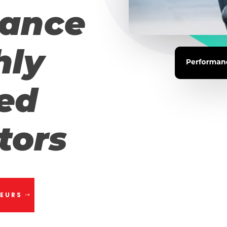
mance
hly
ed
tors
NEURS