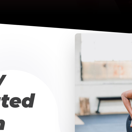
y
ted
h