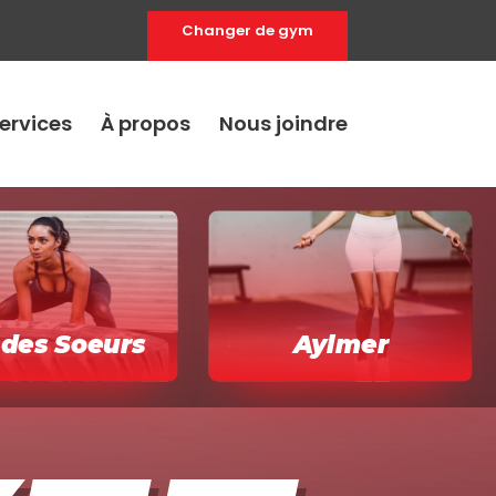
Changer de gym
ervices
À propos
Nous joindre
s des Soeurs
Aylmer